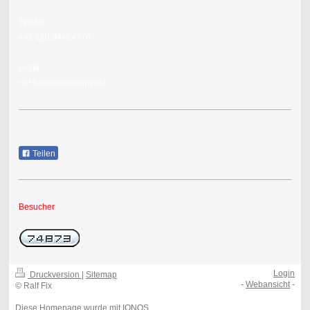
Telefon:
+49 160 94464776
email.
ralf.fix@onlinehome.de
Teilen
Besucher
Login
Druckversion
|
Sitemap
-
Webansicht
-
© Ralf Fix
Diese Homepage wurde mit
IONOS